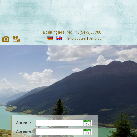
Bookinghotline:
+43(5473)87700
Impressum
|
Anreise
Anreise:
Abreise: