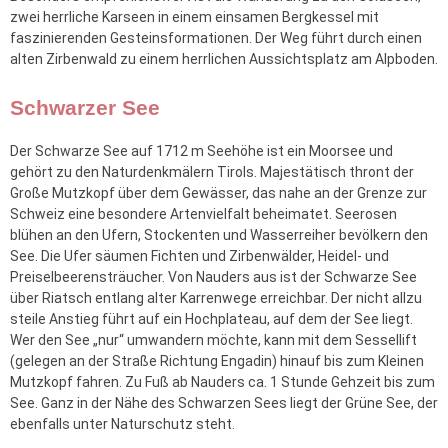
zwei herrliche Karseen in einem einsamen Bergkessel mit
faszinierenden Gesteinsformationen. Der Weg führt durch einen
alten Zirbenwald zu einem herrlichen Aussichtsplatz am Alpboden.
Schwarzer See
Der Schwarze See auf 1712 m Seehöhe ist ein Moorsee und
gehört zu den Naturdenkmälern Tirols. Majestätisch thront der
Große Mutzkopf über dem Gewässer, das nahe an der Grenze zur
Schweiz eine besondere Artenvielfalt beheimatet. Seerosen
blühen an den Ufern, Stockenten und Wasserreiher bevölkern den
See. Die Ufer säumen Fichten und Zirbenwälder, Heidel- und
Preiselbeerensträucher. Von Nauders aus ist der Schwarze See
über Riatsch entlang alter Karrenwege erreichbar. Der nicht allzu
steile Anstieg führt auf ein Hochplateau, auf dem der See liegt.
Wer den See „nur“ umwandern möchte, kann mit dem Sessellift
(gelegen an der Straße Richtung Engadin) hinauf bis zum Kleinen
Mutzkopf fahren. Zu Fuß ab Nauders ca. 1 Stunde Gehzeit bis zum
See. Ganz in der Nähe des Schwarzen Sees liegt der Grüne See, der
ebenfalls unter Naturschutz steht.