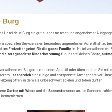
e Burg
s Hotel Neue Burg ein gut ausgestatteter und angenehmer Ausgangsp
rem speziellen Service einen besonders angenehmen Aufenthalt zu ber
eites Freizeitangebot für die ganze Familie
. Im Hotel verwöhnen wir 
und altersgerechter Kinderbetreuung
für unsere kleinen Gäste,
aufme
erwöhnen wir Sie gerne mit einem Aperitif oder überraschen Sie mit ei
unserem
Lesebereich
eine ruhige und entspannte Atmosphäre vor. Uns
pielzeug offen, in dem sie unbeschwert spielen und toben dürfen.
gene
Garten mit Wiese
und die
Sonnenterrasse
an,
die Sonnenstrahlen
 kennenlernen.