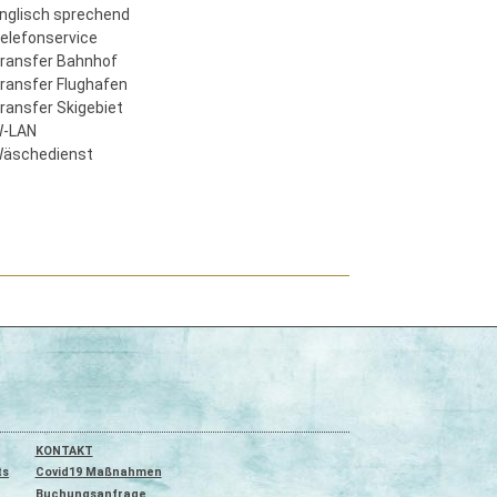
nglisch sprechend
elefonservice
ransfer Bahnhof
ransfer Flughafen
ransfer Skigebiet
-LAN
äschedienst
KONTAKT
ts
Covid19 Maßnahmen
Buchungsanfrage