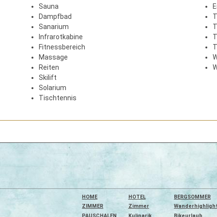
Sauna
E
Dampfbad
T
Sanarium
T
Infrarotkabine
T
Fitnessbereich
T
Massage
W
Reiten
W
Skilift
Solarium
Tischtennis
HOME
HOTEL
BERGSOMMER
ZIMMER
Zimmer
Wanderhighligh
PAUSCHALEN
Kulinarik
Bikeurlaub